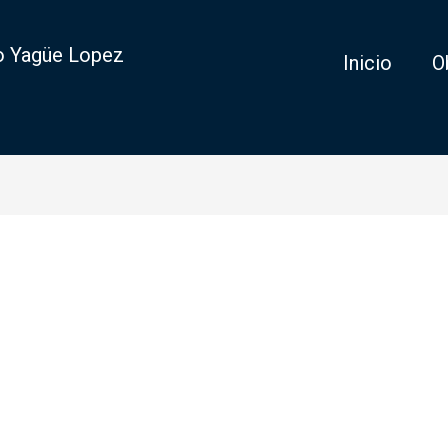
o Yagüe Lopez
Inicio
O